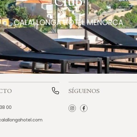
Club
CALALLONGA HOTEL MENORCA
CTO
SÍGUENOS
 38 00
alallongahotel.com